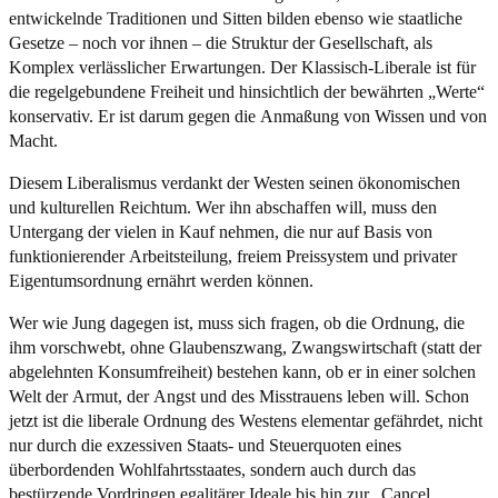
entwickelnde Traditionen und Sitten bilden ebenso wie staatliche
Gesetze – noch vor ihnen – die Struktur der Gesellschaft, als
Komplex verlässlicher Erwartungen. Der Klassisch-Liberale ist für
die regelgebundene Freiheit und hinsichtlich der bewährten „Werte“
konservativ. Er ist darum gegen die Anmaßung von Wissen und von
Macht.
Diesem Liberalismus verdankt der Westen seinen ökonomischen
und kulturellen Reichtum. Wer ihn abschaffen will, muss den
Untergang der vielen in Kauf nehmen, die nur auf Basis von
funktionierender Arbeitsteilung, freiem Preissystem und privater
Eigentumsordnung ernährt werden können.
Wer wie Jung dagegen ist, muss sich fragen, ob die Ordnung, die
ihm vorschwebt, ohne Glaubenszwang, Zwangswirtschaft (statt der
abgelehnten Konsumfreiheit) bestehen kann, ob er in einer solchen
Welt der Armut, der Angst und des Misstrauens leben will. Schon
jetzt ist die liberale Ordnung des Westens elementar gefährdet, nicht
nur durch die exzessiven Staats- und Steuerquoten eines
überbordenden Wohlfahrtsstaates, sondern auch durch das
bestürzende Vordringen egalitärer Ideale bis hin zur „Cancel