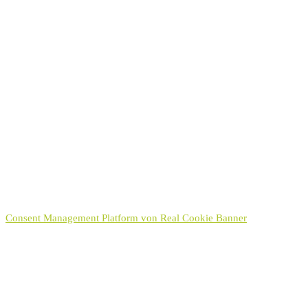
Einverständniserklärung
Mit Absenden des Formulars bin ich mit der Erhebung und
Verwendung der personenbezogenen Daten einverstanden. Diese
Einwilligung kann jederzeit wiederrufen werden.
Datenschutzerklärung
Ich habe die
Datenschutzerklärung
zur Kenntnis genommen.
Hinweis:
Sie können Ihre Einwilligung für die Zukunft jederzeit per E-Mail
an kontakt[at]hayek.de widerrufen. Detaillierte Informationen zum
Umgang mit Nutzerdaten finden Sie in unserer
Datenschutzerklärung
.
Senden
Consent Management Platform von Real Cookie Banner