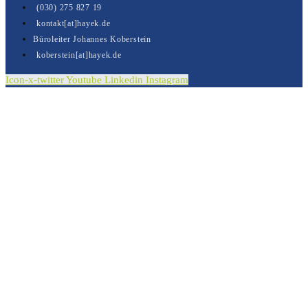
(030) 275 827 19
kontakt[at]hayek.de
Büroleiter Johannes Koberstein
koberstein[at]hayek.de
Icon-x-twitter
Youtube
Linkedin
Instagram
Kontakt
Vielen Dank für Ihre Nachricht.
Sie wurde erfolgreich versendet.
In Kürze erhalten Sie von uns eine E-Mail in der wir
Ihnen den Versandt Ihrer Nachricht bestätigen.