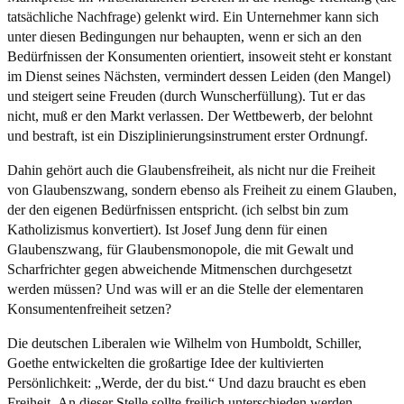
tatsächliche Nachfrage) gelenkt wird. Ein Unternehmer kann sich
unter diesen Bedingungen nur behaupten, wenn er sich an den
Bedürfnissen der Konsumenten orientiert, insoweit steht er konstant
im Dienst seines Nächsten, vermindert dessen Leiden (den Mangel)
und steigert seine Freuden (durch Wunscherfüllung). Tut er das
nicht, muß er den Markt verlassen. Der Wettbewerb, der belohnt
und bestraft, ist ein Disziplinierungsinstrument erster Ordnungf.
Dahin gehört auch die Glaubensfreiheit, als nicht nur die Freiheit
von Glaubenszwang, sondern ebenso als Freiheit zu einem Glauben,
der den eigenen Bedürfnissen entspricht. (ich selbst bin zum
Katholizismus konvertiert). Ist Josef Jung denn für einen
Glaubenszwang, für Glaubensmonopole, die mit Gewalt und
Scharfrichter gegen abweichende Mitmenschen durchgesetzt
werden müssen? Und was will er an die Stelle der elementaren
Konsumentenfreiheit setzen?
Die deutschen Liberalen wie Wilhelm von Humboldt, Schiller,
Goethe entwickelten die großartige Idee der kultivierten
Persönlichkeit: „Werde, der du bist.“ Und dazu braucht es eben
Freiheit. An dieser Stelle sollte freilich unterschieden werden