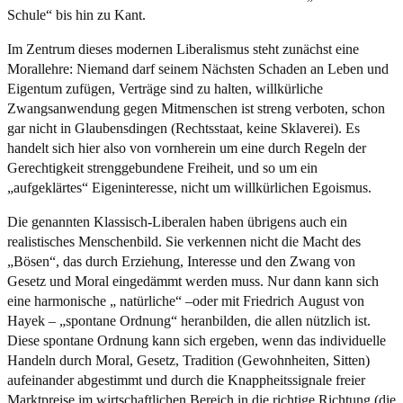
Schule“ bis hin zu Kant.
Im Zentrum dieses modernen Liberalismus steht zunächst eine
Morallehre: Niemand darf seinem Nächsten Schaden an Leben und
Eigentum zufügen, Verträge sind zu halten, willkürliche
Zwangsanwendung gegen Mitmenschen ist streng verboten, schon
gar nicht in Glaubensdingen (Rechtsstaat, keine Sklaverei). Es
handelt sich hier also von vornherein um eine durch Regeln der
Gerechtigkeit strenggebundene Freiheit, und so um ein
„aufgeklärtes“ Eigeninteresse, nicht um willkürlichen Egoismus.
Die genannten Klassisch-Liberalen haben übrigens auch ein
realistisches Menschenbild. Sie verkennen nicht die Macht des
„Bösen“, das durch Erziehung, Interesse und den Zwang von
Gesetz und Moral eingedämmt werden muss. Nur dann kann sich
eine harmonische „ natürliche“ –oder mit Friedrich August von
Hayek – „spontane Ordnung“ heranbilden, die allen nützlich ist.
Diese spontane Ordnung kann sich ergeben, wenn das individuelle
Handeln durch Moral, Gesetz, Tradition (Gewohnheiten, Sitten)
aufeinander abgestimmt und durch die Knappheitssignale freier
Marktpreise im wirtschaftlichen Bereich in die richtige Richtung (die