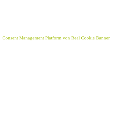
In Kürze erhalten Sie von uns eine E-Mail in der wir
Ihnen den Versandt Ihrer Nachricht bestätigen.
Consent Management Platform von Real Cookie Banner