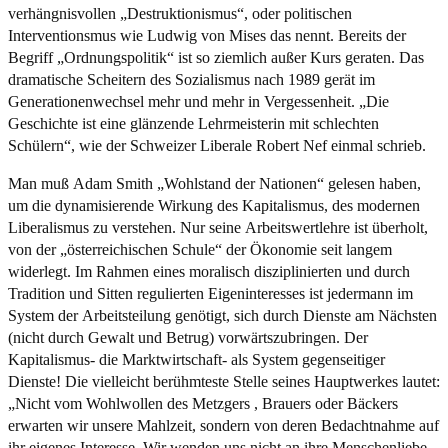
verhängnisvollen „Destruktionismus“, oder politischen
Interventionsmus wie Ludwig von Mises das nennt. Bereits der
Begriff „Ordnungspolitik“ ist so ziemlich außer Kurs geraten. Das
dramatische Scheitern des Sozialismus nach 1989 gerät im
Generationenwechsel mehr und mehr in Vergessenheit. „Die
Geschichte ist eine glänzende Lehrmeisterin mit schlechten
Schülern“, wie der Schweizer Liberale Robert Nef einmal schrieb.
Man muß Adam Smith „Wohlstand der Nationen“ gelesen haben,
um die dynamisierende Wirkung des Kapitalismus, des modernen
Liberalismus zu verstehen. Nur seine Arbeitswertlehre ist überholt,
von der „österreichischen Schule“ der Ökonomie seit langem
widerlegt. Im Rahmen eines moralisch disziplinierten und durch
Tradition und Sitten regulierten Eigeninteresses ist jedermann im
System der Arbeitsteilung genötigt, sich durch Dienste am Nächsten
(nicht durch Gewalt und Betrug) vorwärtszubringen. Der
Kapitalismus- die Marktwirtschaft- als System gegenseitiger
Dienste! Die vielleicht berühmteste Stelle seines Hauptwerkes lautet:
„Nicht vom Wohlwollen des Metzgers , Brauers oder Bäckers
erwarten wir unsere Mahlzeit, sondern von deren Bedachtnahme auf
ihr eigenes Interesse. Wir wenden uns nicht an ihre Menschenliebe,