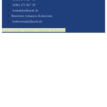
(030) 275 827 19
kontakt[at]hayek.de
Büroleiter Johannes Koberstein
koberstein[at]hayek.de
Icon-x-twitter
Youtube
Linkedin
Instagram
Kontakt
Vielen Dank für Ihre Nachricht.
Sie wurde erfolgreich versendet.
In Kürze erhalten Sie von uns eine E-Mail in der wir
Ihnen den Versandt Ihrer Nachricht bestätigen.