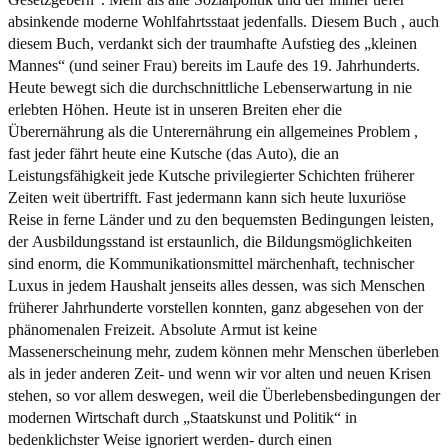
absinkende moderne Wohlfahrtsstaat jedenfalls. Diesem Buch , auch
diesem Buch, verdankt sich der traumhafte Aufstieg des „kleinen
Mannes“ (und seiner Frau) bereits im Laufe des 19. Jahrhunderts.
Heute bewegt sich die durchschnittliche Lebenserwartung in nie
erlebten Höhen. Heute ist in unseren Breiten eher die
Überernährung als die Unterernährung ein allgemeines Problem ,
fast jeder fährt heute eine Kutsche (das Auto), die an
Leistungsfähigkeit jede Kutsche privilegierter Schichten früherer
Zeiten weit übertrifft. Fast jedermann kann sich heute luxuriöse
Reise in ferne Länder und zu den bequemsten Bedingungen leisten,
der Ausbildungsstand ist erstaunlich, die Bildungsmöglichkeiten
sind enorm, die Kommunikationsmittel märchenhaft, technischer
Luxus in jedem Haushalt jenseits alles dessen, was sich Menschen
früherer Jahrhunderte vorstellen konnten, ganz abgesehen von der
phänomenalen Freizeit. Absolute Armut ist keine
Massenerscheinung mehr, zudem können mehr Menschen überleben
als in jeder anderen Zeit- und wenn wir vor alten und neuen Krisen
stehen, so vor allem deswegen, weil die Überlebensbedingungen der
modernen Wirtschaft durch „Staatskunst und Politik“ in
bedenklichster Weise ignoriert werden- durch einen