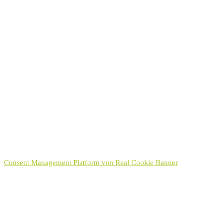
Einverständniserklärung
Mit Absenden des Formulars bin ich mit der Erhebung und
Verwendung der personenbezogenen Daten einverstanden. Diese
Einwilligung kann jederzeit wiederrufen werden.
Datenschutzerklärung
Ich habe die
Datenschutzerklärung
zur Kenntnis genommen.
Hinweis:
Sie können Ihre Einwilligung für die Zukunft jederzeit per E-Mail
an kontakt[at]hayek.de widerrufen. Detaillierte Informationen zum
Umgang mit Nutzerdaten finden Sie in unserer
Datenschutzerklärung
.
Senden
Consent Management Platform von Real Cookie Banner