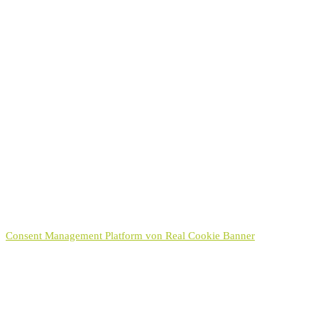
Einverständniserklärung
Mit Absenden des Formulars bin ich mit der Erhebung und
Verwendung der personenbezogenen Daten einverstanden. Diese
Einwilligung kann jederzeit wiederrufen werden.
Datenschutzerklärung
Ich habe die
Datenschutzerklärung
zur Kenntnis genommen.
Hinweis:
Sie können Ihre Einwilligung für die Zukunft jederzeit per E-Mail
an kontakt[at]hayek.de widerrufen. Detaillierte Informationen zum
Umgang mit Nutzerdaten finden Sie in unserer
Datenschutzerklärung
.
Senden
Consent Management Platform von Real Cookie Banner