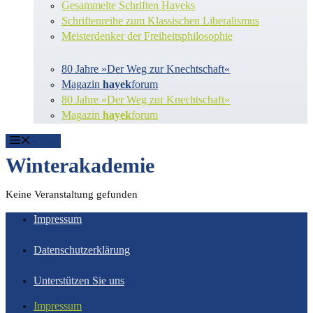
Gesammelte Schriften Hayeks
Schriftenreihe zum Klassischen Liberalismus
Meisterdenker der Freiheitsphilosophie
80 Jahre »Der Weg zur Knechtschaft«
Magazin
hayek
forum
80 Jahre »Der Weg zur Knechtschaft«
Magazin
hayek
forum
Menü
Winterakademie
Keine Veranstaltung gefunden
Impressum
Datenschutzerklärung
Unterstützen Sie uns
Impressum