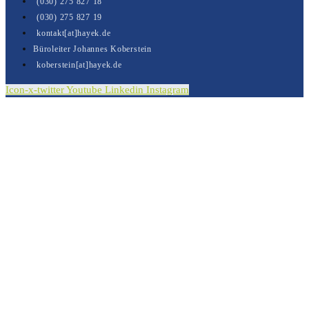
(030) 275 827 18
(030) 275 827 19
kontakt[at]hayek.de
Büroleiter Johannes Koberstein
koberstein[at]hayek.de
Icon-x-twitter
Youtube
Linkedin
Instagram
Kontakt
Vielen Dank für Ihre Nachricht.
Sie wurde erfolgreich versendet.
In Kürze erhalten Sie von uns eine E-Mail in der wir
Ihnen den Versandt Ihrer Nachricht bestätigen.