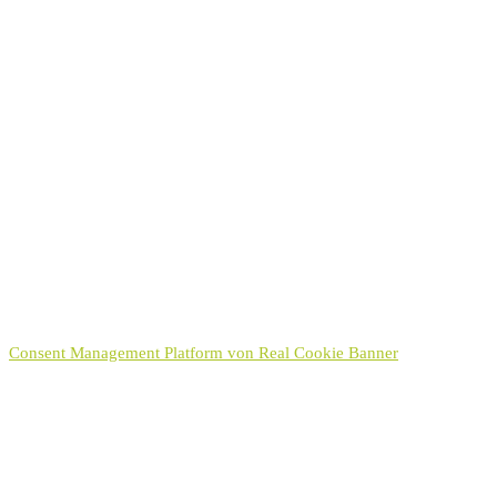
Einverständniserklärung
Mit Absenden des Formulars bin ich mit der Erhebung und
Verwendung der personenbezogenen Daten einverstanden. Diese
Einwilligung kann jederzeit wiederrufen werden.
Datenschutzerklärung
Ich habe die
Datenschutzerklärung
zur Kenntnis genommen.
Hinweis:
Sie können Ihre Einwilligung für die Zukunft jederzeit per E-Mail
an kontakt[at]hayek.de widerrufen. Detaillierte Informationen zum
Umgang mit Nutzerdaten finden Sie in unserer
Datenschutzerklärung
.
Senden
Consent Management Platform von Real Cookie Banner