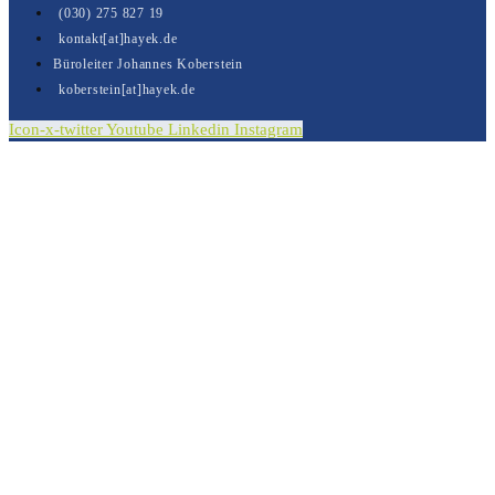
(030) 275 827 19
kontakt[at]hayek.de
Büroleiter Johannes Koberstein
koberstein[at]hayek.de
Icon-x-twitter
Youtube
Linkedin
Instagram
Kontakt
Vielen Dank für Ihre Nachricht.
Sie wurde erfolgreich versendet.
In Kürze erhalten Sie von uns eine E-Mail in der wir
Ihnen den Versandt Ihrer Nachricht bestätigen.