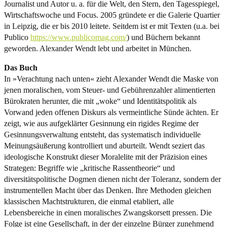
Journalist und Autor u. a. für die Welt, den Stern, den Tagesspiegel,
Wirtschaftswoche und Focus. 2005 gründete er die Galerie Quartier
in Leipzig, die er bis 2010 leitete. Seitdem ist er mit Texten (u.a. bei
Publico
https://www.publicomag.com/
) und Büchern bekannt
geworden. Alexander Wendt lebt und arbeitet in München.
Das Buch
In »Verachtung nach unten« zieht Alexander Wendt die Maske von
jenen moralischen, vom Steuer- und Gebührenzahler alimentierten
Bürokraten herunter, die mit „woke“ und Identitätspolitik als
Vorwand jeden offenen Diskurs als vermeintliche Sünde ächten. Er
zeigt, wie aus aufgeklärter Gesinnung ein rigides Regime der
Gesinnungsverwaltung entsteht, das systematisch individuelle
Meinungsäußerung kontrolliert und aburteilt. Wendt seziert das
ideologische Konstrukt dieser Moralelite mit der Präzision eines
Strategen: Begriffe wie „kritische Rassentheorie“ und
diversitätspolitische Dogmen dienen nicht der Toleranz, sondern der
instrumentellen Macht über das Denken. Ihre Methoden gleichen
klassischen Machtstrukturen, die einmal etabliert, alle
Lebensbereiche in einen moralisches Zwangskorsett pressen. Die
Folge ist eine Gesellschaft, in der der einzelne Bürger zunehmend