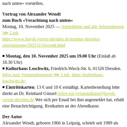
nach unten« vorstellen.
Vortrag von Alexander Wendt
zum Buch »Verachtung nach unten«
Montag, 10. November 2025 —
Anmeldung und alle Informationen
⋙ Link
https://www.hayek-verein-dresden.de/termine-dresden-
einzelanzeige/20251110wendt.html
◾
Montag, den 10. November 2025 um 19.00 Uhr
(Einlaß ab
18.30 Uhr)
◾
Kulturhaus Loschwitz,
Friedrich-Wieck-Str. 6, 01326 Dresden.
Infos zum Veranstaltungsort ⋙ Link
https://kulturhaus-
loschwitz.de/
◾
Eintrittskarten
: 13 € und 10 € ermäßigt. Kartenbestellung bitte
direkt an Dr. Reinhard Günzel
ticket-zur-veranstaltung@hayek-
verein-dresden.de
Wer sich per Email bei ihm angemeldet hat, erhält
eine Benachrichtigung. Restkarten an der Abendkasse.
Der Autor
Alexander Wendt, geboren 1966 in Leipzig, schrieb seit 1989 als