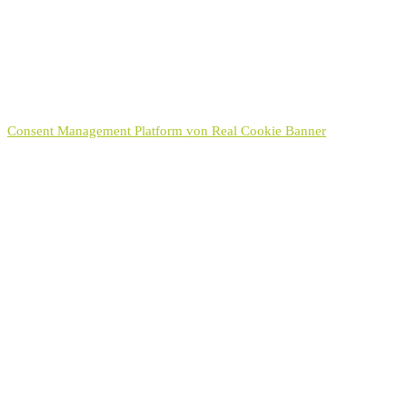
Hinweis:
Sie können Ihre Einwilligung für die Zukunft jederzeit per E-Mail
an kontakt[at]hayek.de widerrufen. Detaillierte Informationen zum
Umgang mit Nutzerdaten finden Sie in unserer
Datenschutzerklärung
.
Senden
Consent Management Platform von Real Cookie Banner