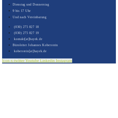
Dienstag und Donnerstag
9 bis 17 Uhr
Und nach Vereinbarung
(030) 275 827 18
(030) 275 827 19
kontakt[at]hayek.de
Büroleiter Johannes Koberstein
koberstein[at]hayek.de
Icon-x-twitter
Youtube
Linkedin
Instagram
Kontakt
Vielen Dank für Ihre Nachricht.
Sie wurde erfolgreich versendet.