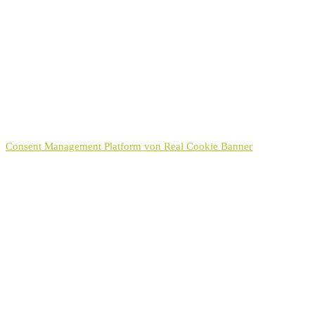
Datenschutzerklärung
Ich habe die
Datenschutzerklärung
zur Kenntnis genommen.
Hinweis:
Sie können Ihre Einwilligung für die Zukunft jederzeit per E-Mail
an kontakt[at]hayek.de widerrufen. Detaillierte Informationen zum
Umgang mit Nutzerdaten finden Sie in unserer
Datenschutzerklärung
.
Senden
Consent Management Platform von Real Cookie Banner