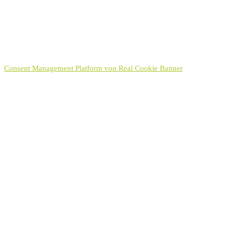
Sie können Ihre Einwilligung für die Zukunft jederzeit per E-Mail
an kontakt[at]hayek.de widerrufen. Detaillierte Informationen zum
Umgang mit Nutzerdaten finden Sie in unserer
Datenschutzerklärung
.
Senden
Consent Management Platform von Real Cookie Banner