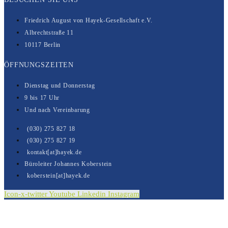
Friedrich August von Hayek-Gesell­­schaft e.V.
Albrechtstraße 11
10117 Berlin
ÖFFNUNGSZEITEN
Dienstag und Donnerstag
9 bis 17 Uhr
Und nach Vereinbarung
(030) 275 827 18
(030) 275 827 19
kontakt[at]hayek.de
Büroleiter Johannes Koberstein
koberstein[at]hayek.de
Icon-x-twitter
Youtube
Linkedin
Instagram
Kontakt