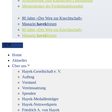
Schriftenreihe zum Klassischen Liberalismus
Meisterdenker der Freiheitsphilosophie
80 Jahre »Der Weg zur Knechtschaft«
Magazin
hayek
forum
80 Jahre »Der Weg zur Knechtschaft«
Magazin
hayek
forum
Menü
Home
Aktuelles
Über uns
Hayek-Gesellschaft e. V.
Auftrag
Vorstand
Vereinssatzung
Spenden
Hayek-Medaillenträger
Hayek-Netzwerkpreis
Friedrich A. von Hayek