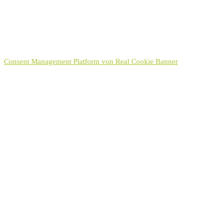
In Kürze erhalten Sie von uns eine E-Mail in der wir
Ihnen den Versandt Ihrer Nachricht bestätigen.
Consent Management Platform von Real Cookie Banner