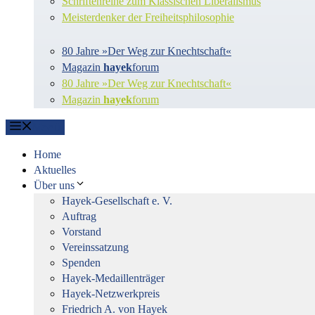
Schriftenreihe zum Klassischen Liberalismus
Meisterdenker der Freiheitsphilosophie
80 Jahre »Der Weg zur Knechtschaft«
Magazin
hayek
forum
80 Jahre »Der Weg zur Knechtschaft«
Magazin
hayek
forum
Menü
Home
Aktuelles
Über uns
Hayek-Gesellschaft e. V.
Auftrag
Vorstand
Vereinssatzung
Spenden
Hayek-Medaillenträger
Hayek-Netzwerkpreis
Friedrich A. von Hayek