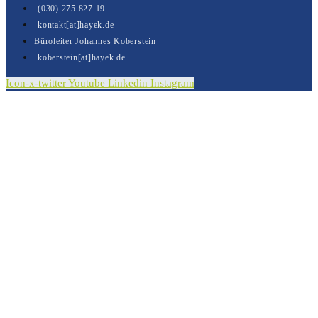
(030) 275 827 19
kontakt[at]hayek.de
Büroleiter Johannes Koberstein
koberstein[at]hayek.de
Icon-x-twitter
Youtube
Linkedin
Instagram
Kontakt
Vielen Dank für Ihre Nachricht.
Sie wurde erfolgreich versendet.
In Kürze erhalten Sie von uns eine E-Mail in der wir
Ihnen den Versandt Ihrer Nachricht bestätigen.