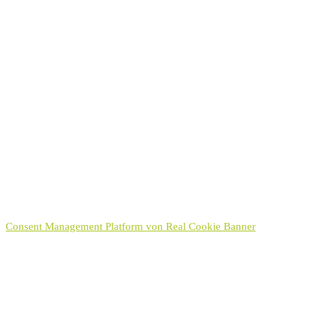
Einverständniserklärung
Mit Absenden des Formulars bin ich mit der Erhebung und
Verwendung der personenbezogenen Daten einverstanden. Diese
Einwilligung kann jederzeit wiederrufen werden.
Datenschutzerklärung
Ich habe die
Datenschutzerklärung
zur Kenntnis genommen.
Hinweis:
Sie können Ihre Einwilligung für die Zukunft jederzeit per E-Mail
an kontakt[at]hayek.de widerrufen. Detaillierte Informationen zum
Umgang mit Nutzerdaten finden Sie in unserer
Datenschutzerklärung
.
Senden
Consent Management Platform von Real Cookie Banner