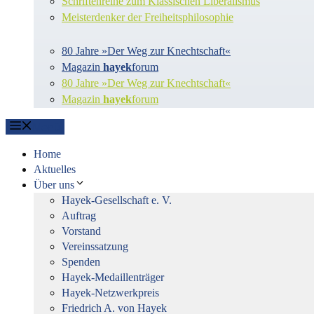
Schriftenreihe zum Klassischen Liberalismus
Meisterdenker der Freiheitsphilosophie
80 Jahre »Der Weg zur Knechtschaft«
Magazin
hayek
forum
80 Jahre »Der Weg zur Knechtschaft«
Magazin
hayek
forum
Menü
Home
Aktuelles
Über uns
Hayek-Gesellschaft e. V.
Auftrag
Vorstand
Vereinssatzung
Spenden
Hayek-Medaillenträger
Hayek-Netzwerkpreis
Friedrich A. von Hayek