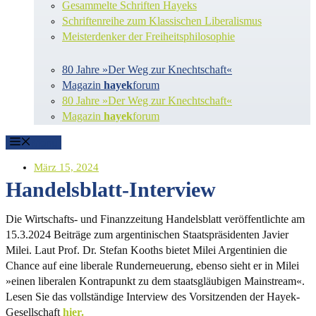
Gesammelte Schriften Hayeks
Schriftenreihe zum Klassischen Liberalismus
Meisterdenker der Freiheitsphilosophie
80 Jahre »Der Weg zur Knechtschaft«
Magazin
hayek
forum
80 Jahre »Der Weg zur Knechtschaft«
Magazin
hayek
forum
Menü
März 15, 2024
Handelsblatt-Interview
Die Wirtschafts- und Finanzzeitung Handels­­­blatt veröf­fent­lichte am
15.3.2024 Beiträge zum argenti­nischen Staats­präsi­denten Javier
Milei. Laut Prof. Dr. Stefan Kooths bietet Milei Argentinien die
Chance auf eine liberale Runderneuerung, ebenso sieht er in Milei
»einen liberalen Kontra­punkt zu dem staats­gläu­bigen Mainstream«.
Lesen Sie das vollständige Interview des Vorsitzenden der Hayek-
Gesellschaft
hier.