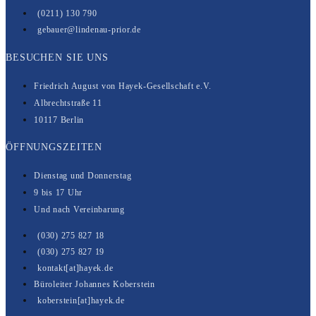
(0211) 130 790
gebauer@lindenau-prior.de
BESUCHEN SIE UNS
Friedrich August von Hayek-Gesell­­schaft e.V.
Albrechtstraße 11
10117 Berlin
ÖFFNUNGSZEITEN
Dienstag und Donnerstag
9 bis 17 Uhr
Und nach Vereinbarung
(030) 275 827 18
(030) 275 827 19
kontakt[at]hayek.de
Büroleiter Johannes Koberstein
koberstein[at]hayek.de