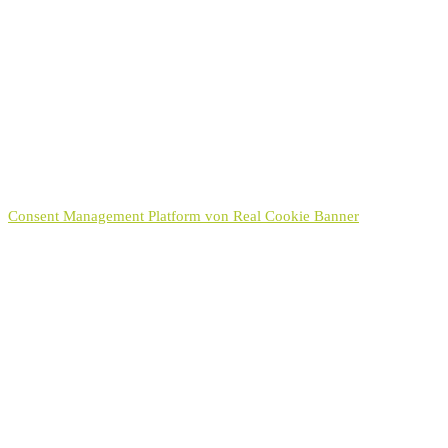
Datenschutzerklärung
Ich habe die
Datenschutzerklärung
zur Kenntnis genommen.
Hinweis:
Sie können Ihre Einwilligung für die Zukunft jederzeit per E-Mail
an kontakt[at]hayek.de widerrufen. Detaillierte Informationen zum
Umgang mit Nutzerdaten finden Sie in unserer
Datenschutzerklärung
.
Senden
Consent Management Platform von Real Cookie Banner